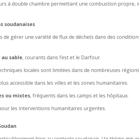
urs à double chambre permettant une combustion propre, 
ns soudanaises
de gérer une variété de flux de déchets dans des conditions
 au sable
, courants dans l’est et le Darfour.
 techniques locales sont limitées dans de nombreuses régions
plus accessible dans les villes et les zones humanitaires.
es ou mixtes
, fréquents dans les camps et les hôpitaux.
pour les interventions humanitaires urgentes.
 Soudan
rticulièrement bien au contexte soudanais. Un thème mis 