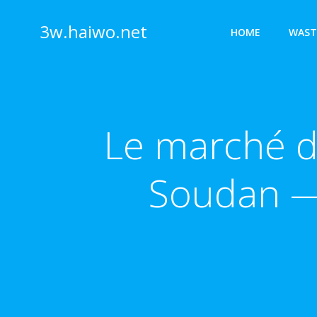
Skip
to
3w.haiwo.net
HOME
WAST
content
Le marché d
Soudan — 