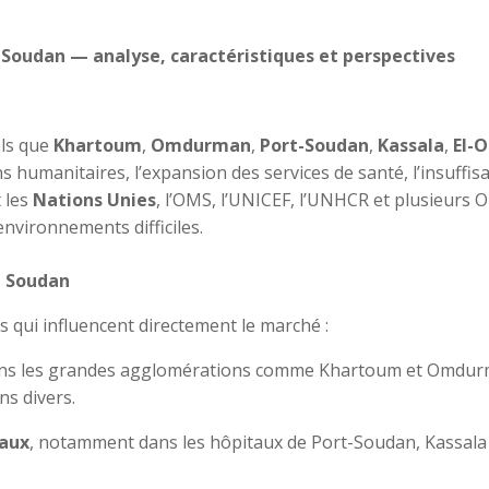
 Soudan — analyse, caractéristiques et perspectives
els que
Khartoum
,
Omdurman
,
Port-Soudan
,
Kassala
,
El-
s humanitaires, l’expansion des services de santé, l’insuffi
 les
Nations Unies
, l’OMS, l’UNICEF, l’UNHCR et plusieur
environnements difficiles.
u Soudan
s qui influencent directement le marché :
ns les grandes agglomérations comme Khartoum et Omdur
ns divers.
caux
, notamment dans les hôpitaux de Port-Soudan, Kassala 