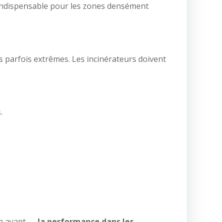
indispensable pour les zones densément
 parfois extrêmes. Les incinérateurs doivent
.
en avant —
la performance dans les