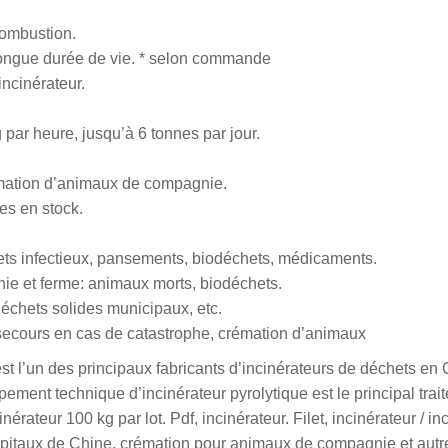
ombustion.
longue durée de vie. * selon commande
incinérateur.
par heure, jusqu’à 6 tonnes par jour.
émation d’animaux de compagnie.
ces en stock.
chets infectieux, pansements, biodéchets, médicaments.
nie et ferme: animaux morts, biodéchets.
déchets solides municipaux, etc.
e secours en cas de catastrophe, crémation d’animaux
t l’un des principaux fabricants d’incinérateurs de déchets en 
ement technique d’incinérateur pyrolytique est le principal tra
nérateur 100 kg par lot. Pdf, incinérateur. Filet, incinérateur / i
ôpitaux de Chine, crémation pour animaux de compagnie et autres