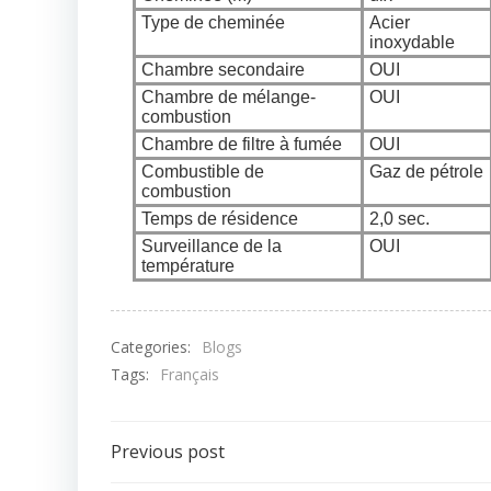
Type de cheminée
Acier
inoxydable
Chambre secondaire
OUI
Chambre de mélange-
OUI
combustion
Chambre de filtre à fumée
OUI
Combustible de
Gaz de pétrole
combustion
Temps de résidence
2,0 sec.
Surveillance de la
OUI
température
Categories:
Blogs
Tags:
Français
Post
Previous post