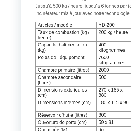
Jusqu’à 500 kg / heure, jusqu’à 6 tonnes par j
incinérateur mis à jour avec notre technologie
Articles / modèle
YD-200
Taux de combustion (kg /
200 kg / heure
heure)
Capacité d’alimentation
400
(kg)
kilogrammes
Poids de l’équipement
7600
kilogrammes
Chambre primaire (litres)
2000
Chambre secondaire
500
(litres)
Dimensions extérieures
270 x 185 x
(cm)
380
Dimensions internes (cm)
180 x 115 x 96
Réservoir d’huile (litres)
300
Ouverture de porte (cm)
59 x 81
Cheminée (M)
dix