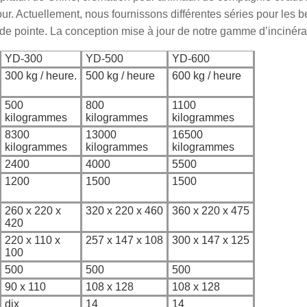
our. Actuellement, nous fournissons différentes séries pour les 
 de pointe. La conception mise à jour de notre gamme d’incinéra
YD-300
YD-500
YD-600
300 kg / heure.
500 kg / heure
600 kg / heure
500
800
1100
kilogrammes
kilogrammes
kilogrammes
8300
13000
16500
kilogrammes
kilogrammes
kilogrammes
2400
4000
5500
1200
1500
1500
260 x 220 x
320 x 220 x 460
360 x 220 x 475
420
220 x 110 x
257 x 147 x 108
300 x 147 x 125
100
500
500
500
90 x 110
108 x 128
108 x 128
dix
14
14