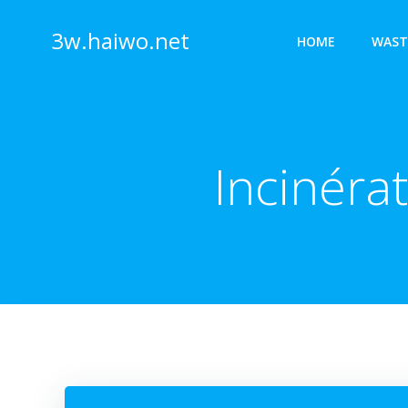
Skip
to
3w.haiwo.net
HOME
WAST
content
Incinéra