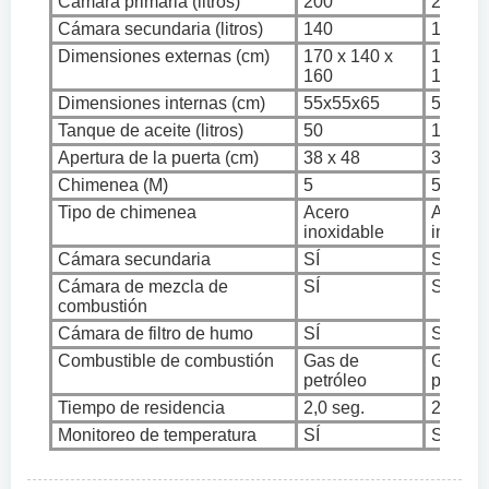
Cámara primaria (litros)
200
200
Cámara secundaria (litros)
140
140
Dimensiones externas (cm)
170 x 140 x
170 x 1
160
160
Dimensiones internas (cm)
55x55x65
55x55x
Tanque de aceite (litros)
50
100
Apertura de la puerta (cm)
38 x 48
38 x 48
Chimenea (M)
5
5
Tipo de chimenea
Acero
Acero
inoxidable
inoxida
Cámara secundaria
SÍ
SÍ
Cámara de mezcla de
SÍ
SÍ
combustión
Cámara de filtro de humo
SÍ
SÍ
Combustible de combustión
Gas de
Gas de
petróleo
petróle
Tiempo de residencia
2,0 seg.
2,0 seg
Monitoreo de temperatura
SÍ
SÍ