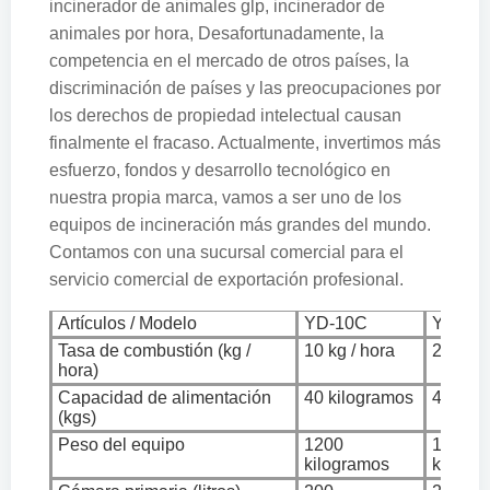
incinerador de animales glp, incinerador de
animales por hora, Desafortunadamente, la
competencia en el mercado de otros países, la
discriminación de países y las preocupaciones por
los derechos de propiedad intelectual causan
finalmente el fracaso. Actualmente, invertimos más
esfuerzo, fondos y desarrollo tecnológico en
nuestra propia marca, vamos a ser uno de los
equipos de incineración más grandes del mundo.
Contamos con una sucursal comercial para el
servicio comercial de exportación profesional.
Artículos / Modelo
YD-10C
YD-20
Tasa de combustión (kg /
10 kg / hora
20 kgs /
hora)
Capacidad de alimentación
40 kilogramos
40 kil
(kgs)
Peso del equipo
1200
1200
kilogramos
kilogr