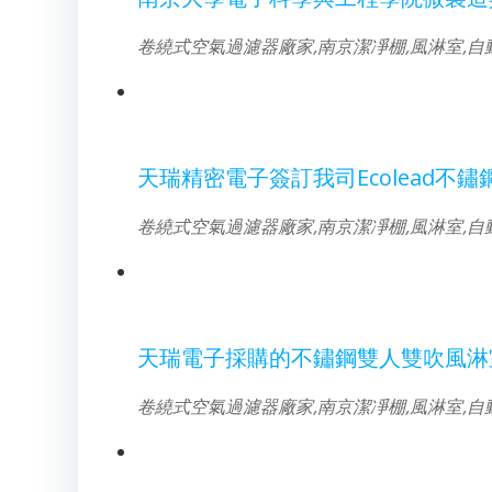
卷繞式空氣過濾器廠家,南京潔凈棚,風淋室,自
天瑞精密電子簽訂我司Ecolead不
卷繞式空氣過濾器廠家,南京潔凈棚,風淋室,自
天瑞電子採購的不鏽鋼雙人雙吹風淋
卷繞式空氣過濾器廠家,南京潔凈棚,風淋室,自