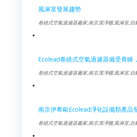
風淋室發展趨勢
卷繞式空氣過濾器廠家,南京潔凈棚,風淋室,自
Ecolead卷繞式空氣過濾器備受青
卷繞式空氣過濾器廠家,南京潔凈棚,風淋室,自
南京伊希歐Ecolead凈化設備類
卷繞式空氣過濾器廠家,南京潔凈棚,風淋室,自