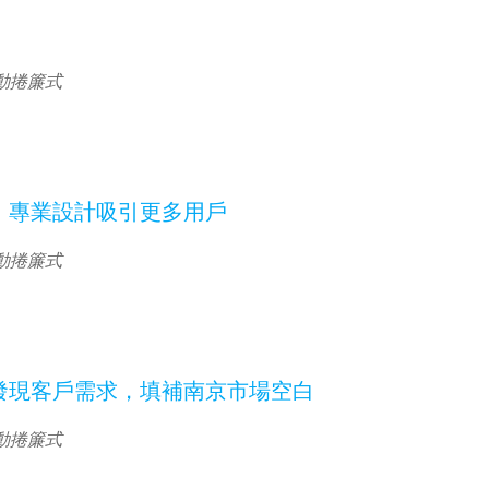
動捲簾式
睞，專業設計吸引更多用戶
動捲簾式
產品發現客戶需求，填補南京市場空白
動捲簾式