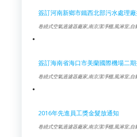
簽訂河南新鄉市鐵西北部污水處理廠
卷繞式空氣過濾器廠家,南京潔凈棚,風淋室,自
簽訂海南省海口市美蘭國際機場二期
卷繞式空氣過濾器廠家,南京潔凈棚,風淋室,自
2016年先進員工獎金髮放通知
卷繞式空氣過濾器廠家,南京潔凈棚,風淋室,自