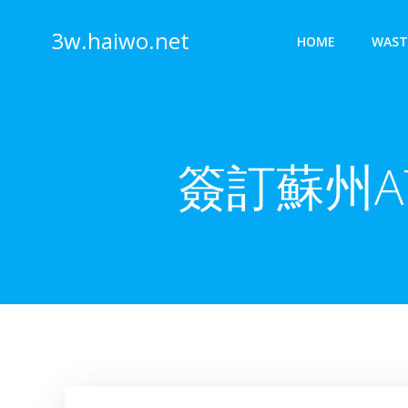
Skip
to
3w.haiwo.net
HOME
WAST
content
簽訂蘇州A