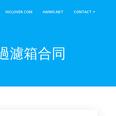
HICLOVER.COM
HAIWO.NET
CONTACT
式過濾箱合同