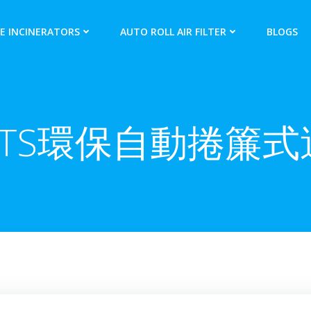
E INCINERATORS
AUTO ROLL AIR FILTER
BLOGS
TS環保自動捲簾