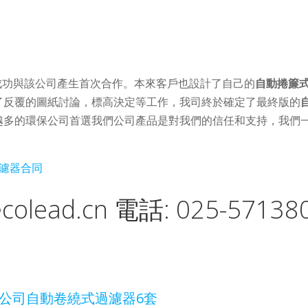
成功與該公司產生首次合作。本來客戶也設計了自己的
自動捲簾
了反覆的圖紙討論，標高決定等工作，我司終於確定了最終版的
越多的環保公司首選我們公司產品是對我們的信任和支持，我們
濾器合同
lead.cn 電話: 025-57138
縮機公司自動卷繞式過濾器6套