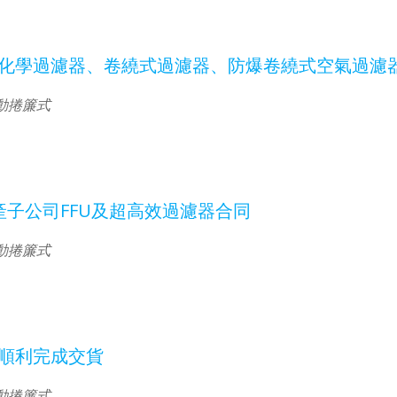
化學過濾器、卷繞式過濾器、防爆卷繞式空氣過濾
動捲簾式
生產子公司FFU及超高效過濾器合同
動捲簾式
順利完成交貨
動捲簾式