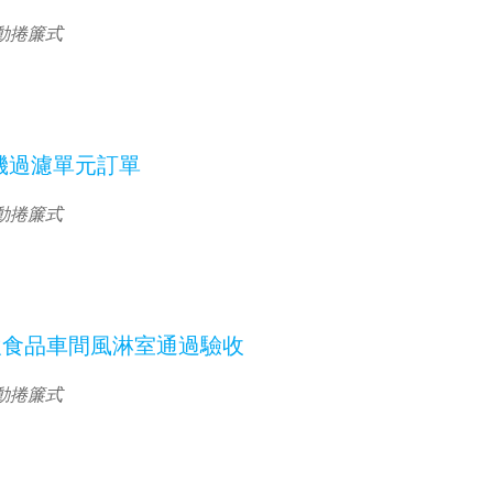
動捲簾式
風機過濾單元訂單
動捲簾式
飲食品車間風淋室通過驗收
動捲簾式