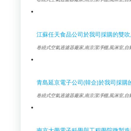
江蘇任天食品公司於我司採購的雙吹
卷繞式空氣過濾器廠家,南京潔凈棚,風淋室,自
青島延京電子公司(韓企)於我司採購
卷繞式空氣過濾器廠家,南京潔凈棚,風淋室,自
南京大學電子科學與工程學院微製造