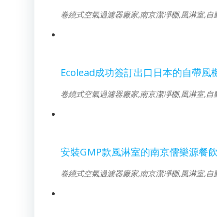
卷繞式空氣過濾器廠家,南京潔凈棚,風淋室,自
Ecolead成功簽訂出口日本的自帶
卷繞式空氣過濾器廠家,南京潔凈棚,風淋室,自
安裝GMP款風淋室的南京儒樂源餐
卷繞式空氣過濾器廠家,南京潔凈棚,風淋室,自