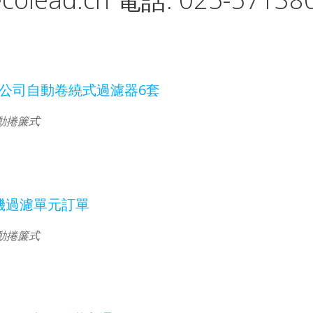
縮機公司自動卷繞式過濾器6套
動捲簾式
風機過濾單元訂單
動捲簾式