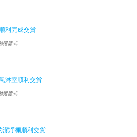
順利完成交貨
動捲簾式
風淋室順利交貨
動捲簾式
的潔凈棚順利交貨