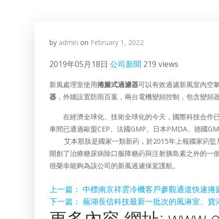
by
admin
on
February 1, 2022
2019年05月18日
公司新聞
219 views
新風處理室使用
捲簾式過濾器
可以有效過濾新風室內空氣
器
，外牆設置防雨百葉，兩台電機變頻控制，包含變頻
在經濟全球化、技術全球化的今天，國際科技合作已是
車間已通過歐盟CEP、法國GMP、日本PMDA、德國G
艾本那肽是國家一類新葯，於2015年上報國家葯監局
開創了治療糖尿病除口服降糖葯與注射胰島素之外的一
很榮幸能夠為該公司的新風過濾保駕護航。
上一篇：
中標南京祥雲冷機客戶參觀通道快速捲
下一篇：
蕪湖長信科技最新一批次的風淋室、貨
更多內容 網址: www.eco