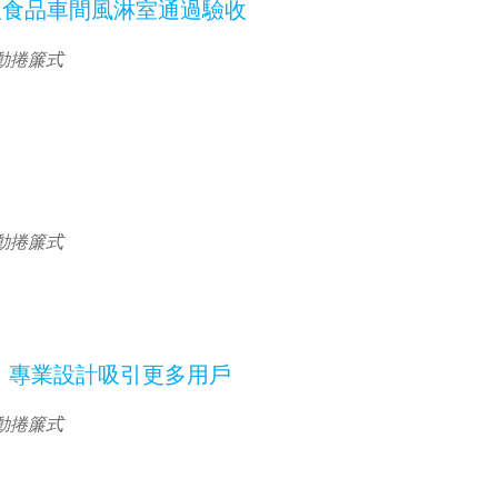
飲食品車間風淋室通過驗收
動捲簾式
動捲簾式
睞，專業設計吸引更多用戶
動捲簾式