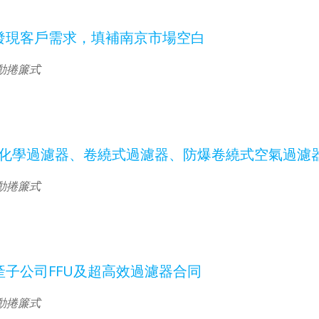
產品發現客戶需求，填補南京市場空白
動捲簾式
化學過濾器、卷繞式過濾器、防爆卷繞式空氣過濾
動捲簾式
生產子公司FFU及超高效過濾器合同
動捲簾式