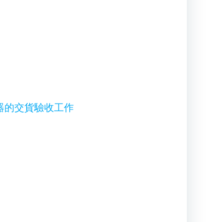
器的交貨驗收工作