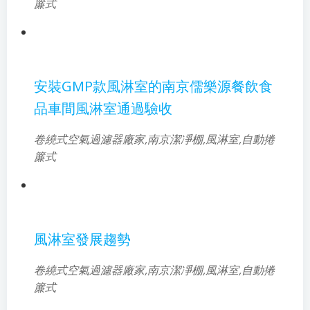
簾式
安裝GMP款風淋室的南京儒樂源餐飲食
品車間風淋室通過驗收
卷繞式空氣過濾器廠家,南京潔凈棚,風淋室,自動捲
簾式
風淋室發展趨勢
卷繞式空氣過濾器廠家,南京潔凈棚,風淋室,自動捲
簾式