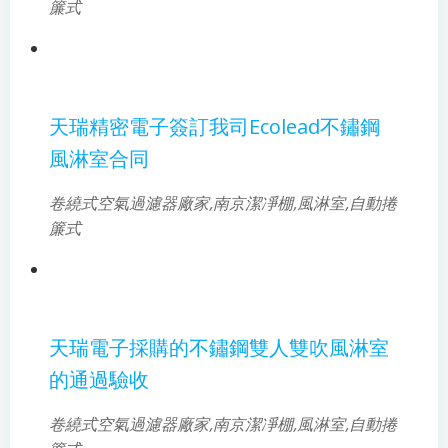
簾式
天瑞精密電子簽訂我司Ecolead不鏽鋼
風淋室合同
卷繞式空氣過濾器廠家,南京潔凈棚,風淋室,自動捲
簾式
天瑞電子採購的不鏽鋼雙人雙吹風淋室
的通過驗收
卷繞式空氣過濾器廠家,南京潔凈棚,風淋室,自動捲