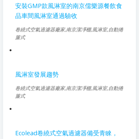
安裝GMP款風淋室的南京儒樂源餐飲食
品車間風淋室通過驗收
卷繞式空氣過濾器廠家,南京潔凈棚,風淋室,自動捲
簾式
風淋室發展趨勢
卷繞式空氣過濾器廠家,南京潔凈棚,風淋室,自動捲
簾式
Ecolead卷繞式空氣過濾器備受青睞，