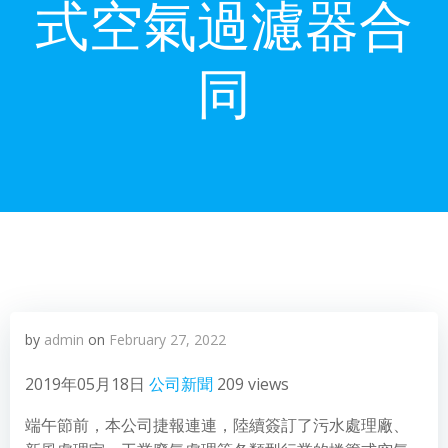
式空氣過濾器合
同
by
admin
on
February 27, 2022
2019年05月18日
公司新聞
209 views
端午節前，本公司捷報連連，陸續簽訂了污水處理廠、