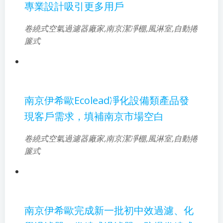
專業設計吸引更多用戶
卷繞式空氣過濾器廠家,南京潔凈棚,風淋室,自動捲
簾式
南京伊希歐Ecolead凈化設備類產品發
現客戶需求，填補南京市場空白
卷繞式空氣過濾器廠家,南京潔凈棚,風淋室,自動捲
簾式
南京伊希歐完成新一批初中效過濾、化