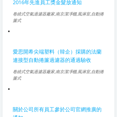
2016年先進員工獎金髮放通知
卷繞式空氣過濾器廠家,南京潔凈棚,風淋室,自動捲
簾式
愛思開希尖端塑料（韓企）採購的法蘭
連接型自動捲簾過濾器的通過驗收
卷繞式空氣過濾器廠家,南京潔凈棚,風淋室,自動捲
簾式
關於公司所有員工參於公司官網推廣的