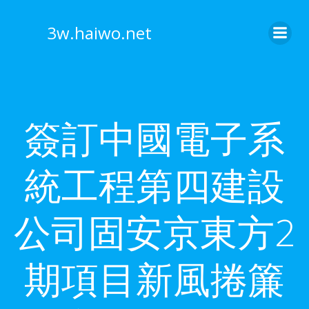
Skip
to
3w.haiwo.net
content
簽訂中國電子系
統工程第四建設
公司固安京東方2
期項目新風捲簾