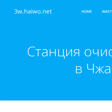
Skip
to
3w.haiwo.net
HOME
WAST
content
Станция очис
в Чжа