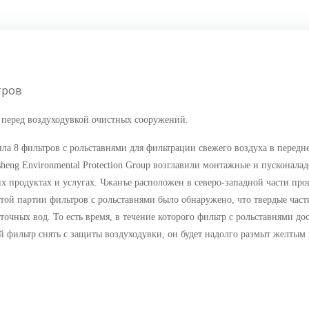
тров
 перед воздуходувкой очистных сооружений.
ила 8 фильтров с рольставнями для фильтрации свежего воздуха в перед
sheng Environmental Protection Group возглавили монтажные и пусконала
х продуктах и услугах. Чжанъе расположен в северо-западной части пров
этой партии фильтров с рольставнями было обнаружено, что твердые час
очных вод. То есть время, в течение которого фильтр с рольставнями дос
 фильтр снять с защиты воздуходувки, он будет надолго размыт желтым п