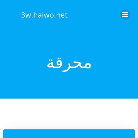
Skip
to
3w.haiwo.net
content
محرقة