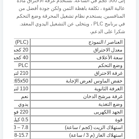
إلى 500 كجم في الساعة. تستخدم غرفة الاحتراق مادة
عالية القوة ، تكلفة باهظة الثمن ولكن جودة أفضل من
المنافسين. يستخدم نظام تشغيل المحرقة وضع التحكم
في برنامج PLC ، ويتخلى عن التشغيل اليدوي المعقد.
شكرا على الدعم،
العناصر / النموذج
TS20 (PLC)
معدل الاحتراق
20 كجم / ساعة
سعة الأعلاف
40 كجم
وضع التحكم
PLC
غرفة الاحتراق
210 لتر
خفض الماوس لعرض الإجابة
65x65x50 سم
الغرفة الثانوية
110 لتر
غرفة مرشح الدخان
نعم
وضع التغذية
يدوي
الجهد االكهربى
220 فولت
قوة
0.5 كيلو واط
استهلاك الزيت (كجم / ساعة)
7.8 – 16.3
استهلاك الغاز (م 3 / ساعة)
8-15.7