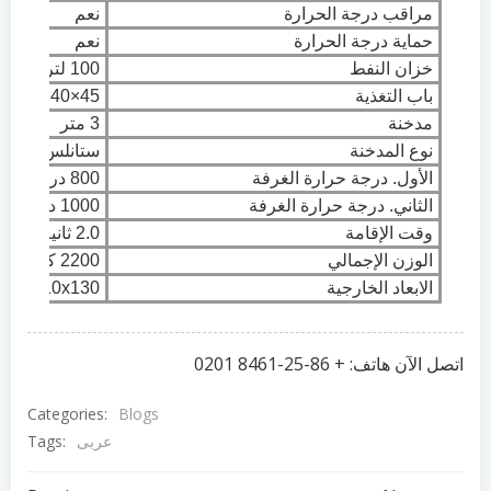
مراقب درجة الحرارة
نعم
حماية درجة الحرارة
نعم
خزان النفط
100 لتر
باب التغذية
45×40 سم
مدخنة
3 متر
نوع المدخنة
ستانلس ستيل
الأول. درجة حرارة الغرفة
800 درجة مئوية – 1000 درجة مئوية
الثاني. درجة حرارة الغرفة
1000 درجة مئوية – 1200 درجة مئوية
وقت الإقامة
2.0 ثانية.
الوزن الإجمالي
2200 كجم
الابعاد الخارجية
160x110x130 سم
اتصل الآن هاتف: + 86-25-8461 0201
Categories:
Blogs
Tags:
عربى